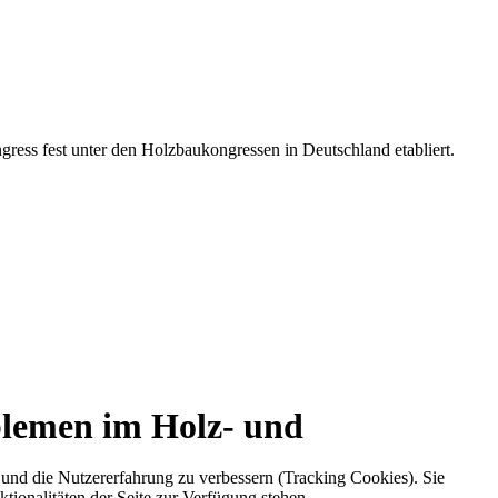
gress fest unter den Holzbaukongressen in Deutschland etabliert.
lemen im Holz- und
e und die Nutzererfahrung zu verbessern (Tracking Cookies). Sie
tionalitäten der Seite zur Verfügung stehen.