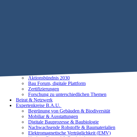
Mobile Menu Toggle
Home
STIFTUNG B.A.U.
Historie
Satzung
Vorstand
Beirat
25 Leitlinien der Baubiologie
Vorhaben
Unsere Ziele
Aktionsbündnis 2030
Bau Forum, digitale Plattform
Zertifizierungen
Forschung zu unterschiedlichen Themen
Beirat & Netzwerk
Expertenkreise B.A.U.
Begrünung von Gebäuden & Biodiversität
Mobiliar & Ausstattungen
Digitale Bauprozesse & Baubiologie
Nachwachsende Rohstoffe & Baumaterialien
Elektromagnetische Verträglichkeit (EMV)