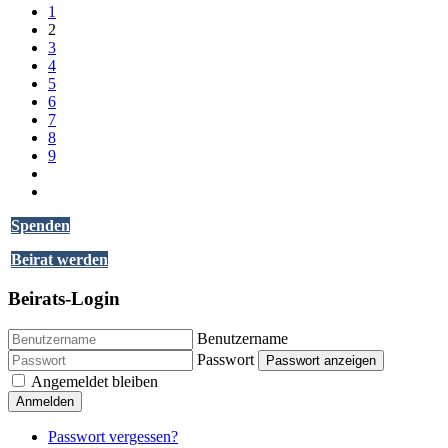
1
2
3
4
5
6
7
8
9
Spenden
Beirat werden
Beirats-Login
Benutzername
Passwort
Passwort anzeigen
Angemeldet bleiben
Anmelden
Passwort vergessen?