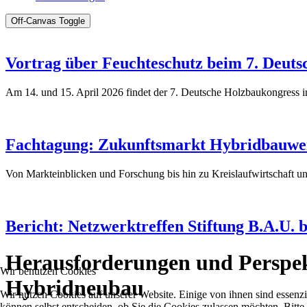
Off-Canvas Toggle
Vortrag über Feuchteschutz beim 7. Deuts
Am 14. und 15. April 2026 findet der 7. Deutsche Holzbaukongress in 
Fachtagung: Zukunftsmarkt Hybridbauwei
Von Markteinblicken und Forschung bis hin zu Kreislaufwirtschaft un
Bericht: Netzwerktreffen Stiftung B.A.U. 
Herausforderungen und Perspe
Wir benutzen Cookies
Hybridneubau
Wir nutzen Cookies auf unserer Website. Einige von ihnen sind essenzi
können selbst entscheiden, ob Sie die Cookies zulassen möchten. Bitte