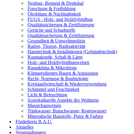
Neubau, Bestand & Denkmal
Forschung & Fortbildung
Ökobilanz & Nachhaltigkeit
FUGS - Holz- und Holzhybridbau
Qualitätssicherung & Zertifizierung
Gerüche und Schadstoffe
Qualitätssicherung & Zertifizierung
Gesundheit & Umweltmedizin
Radon, Thoron, Radioaktivität
Haustechnik & Installationen (Gebäudetechnik)
Raumakustik, Schall & Lärm
Holz- und Holzhybridbauweisen
Raumklima & Mikrobiom
Klimaresilientes Bauen & Anpassung
Recht, Normung & Baubiologie
Kreislaufwirtschaft & Wiederverwendung
Schimmel und Feuchtigkeit
Licht & Beleuchtung
Soziokulturelle Aspekte des Wohnens
Massivbauweisen
Trinkwasser, Brauchwasser, Regenwasser
Mineralische Baustoffe, Putze & Farben
Förderkreis B.A.U.
Aktuelles
Veranstaltungen