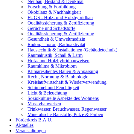
Neubau, Bestand & Denkmal
Forschung & Fortbildung
Ökobilanz & Nachhaltigkeit
FUGS - Holz- und Holzhybridbau
Qualitätssicherung & Zertifizierung
Gerüche und Schadstoffe
Qualitätssicherung & Zertifizierung
Gesundheit & Umweltmedizin
Radon, Thoron, Radioaktivität
Haustechnik & Installationen (Gebäudetechnik)
Raumakustik, Schall & Lärm
Holz- und Holzhybridbauweisen
Raumklima & Mikrobiom
Klimaresilientes Bauen & Anpassung
Recht, Normung & Baubiologie
Kreislaufwirtschaft & Wiederverwendung
Schimmel und Feuchtigkeit
Licht & Beleuchtung
Soziokulturelle Aspekte des Wohnens
Massivbauweisen
Trinkwasser, Brauchwasser, Regenwasser
Mineralische Baustoffe, Putze & Farben
Förderkreis B.A.U.
Aktuelles
Veranstaltungen