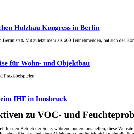
chen Holzbau Kongress in Berlin
Berlin statt. Mit zuletzt mehr als 600 Teilnehmenden, hat sich der Kon
se für Wohn- und Objektbau
d Praxisbeispielen:
beim IHF in Innsbruck
ktiven zu VOC- und Feuchteprob
ell für den Betrieb der Seite, während andere uns helfen, diese Websit
 beachten Sie, dass bei einer Ablehnung womöglich nicht mehr alle Funk