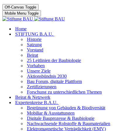
Off-Canvas Toggle
Mobile Menu Toggle
Home
STIFTUNG B.A.U.
Historie
Satzung
Vorstand
Beirat
25 Leitlinien der Baubiologie
Vorhaben
Unsere Ziele
Aktionsbündnis 2030
Bau Forum, digitale Plattform
Zertifizierungen
Forschung zu unterschiedlichen Themen
Beirat & Netzwerk
Expertenkreise B.A.U.
Begrünung von Gebäuden & Biodiversität
Mobiliar & Ausstattungen
Digitale Bauprozesse & Baubiologie
Nachwachsende Rohstoffe & Baumaterialien
Elektromagnetische Verträglichkeit (EMV)