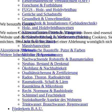
Elektromagnetische Verträglichkeit (EMV)
Forschung & Fortbildung
FUGS - Holz- und Holzhybridbau
Gerüche und Schadstoffe
Gesundheit & Umweltmedizin
Haustechnik & Installationen (Gebäudetechnik)
Wir benutzen Cookies
Holz- und Holzhybridbauweisen
Klimaresilientes Bauen & Anpassung
Wir nutzen Cookies auf unserer Website. Einige von ihnen sind essenzie
Kreislaufwirtschaft & Wiederverwendung
Website und die Nutzererfahrung zu verbessern (Tracking Cookies). Sie
Licht & Beleuchtung
möchten. Bitte beachten Sie, dass bei einer Ablehnung womöglich nicht
Massivbauweisen
Akzeptieren
Ablehnen
Mineralische Baustoffe, Putze & Farben
Weitere Informationen
|
Impressum
Mobiliar & Ausstattungen
Nachwachsende Rohstoffe & Baumaterialien
Neubau, Bestand & Denkmal
Ökobilanz & Nachhaltigkeit
Qualitätssicherung & Zertifizierung
Radon, Thoron, Radioaktivität
Raumakustik, Schall & Lärm
Raumklima & Mikrobiom
Recht, Normung & Baubiologie
Schimmel und Feuchtigkeit
Soziokulturelle Aspekte des Wohnens
Trinkwasser, Brauchwasser, Regenwasser
Förderkreis B.A.U.