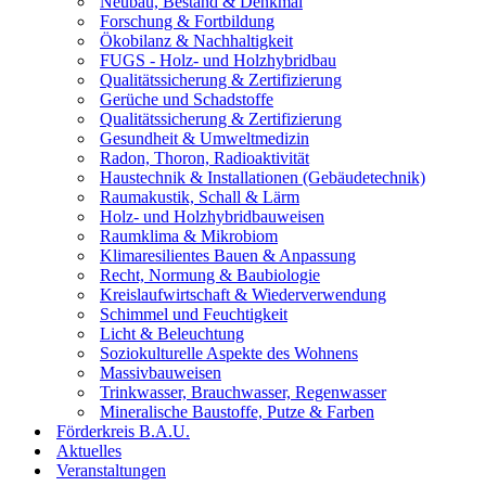
Neubau, Bestand & Denkmal
Forschung & Fortbildung
Ökobilanz & Nachhaltigkeit
FUGS - Holz- und Holzhybridbau
Qualitätssicherung & Zertifizierung
Gerüche und Schadstoffe
Qualitätssicherung & Zertifizierung
Gesundheit & Umweltmedizin
Radon, Thoron, Radioaktivität
Haustechnik & Installationen (Gebäudetechnik)
Raumakustik, Schall & Lärm
Holz- und Holzhybridbauweisen
Raumklima & Mikrobiom
Klimaresilientes Bauen & Anpassung
Recht, Normung & Baubiologie
Kreislaufwirtschaft & Wiederverwendung
Schimmel und Feuchtigkeit
Licht & Beleuchtung
Soziokulturelle Aspekte des Wohnens
Massivbauweisen
Trinkwasser, Brauchwasser, Regenwasser
Mineralische Baustoffe, Putze & Farben
Förderkreis B.A.U.
Aktuelles
Veranstaltungen