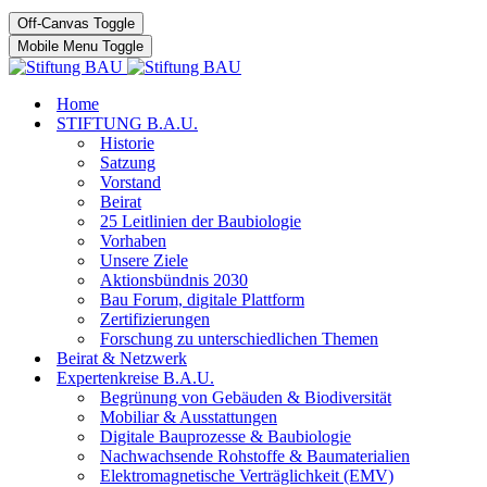
Off-Canvas Toggle
Mobile Menu Toggle
Home
STIFTUNG B.A.U.
Historie
Satzung
Vorstand
Beirat
25 Leitlinien der Baubiologie
Vorhaben
Unsere Ziele
Aktionsbündnis 2030
Bau Forum, digitale Plattform
Zertifizierungen
Forschung zu unterschiedlichen Themen
Beirat & Netzwerk
Expertenkreise B.A.U.
Begrünung von Gebäuden & Biodiversität
Mobiliar & Ausstattungen
Digitale Bauprozesse & Baubiologie
Nachwachsende Rohstoffe & Baumaterialien
Elektromagnetische Verträglichkeit (EMV)