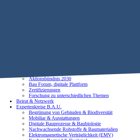
Mobile Menu Toggle
Home
STIFTUNG B.A.U.
Historie
Satzung
Vorstand
Beirat
25 Leitlinien der Baubiologie
Vorhaben
Unsere Ziele
Aktionsbündnis 2030
Bau Forum, digitale Plattform
Zertifizierungen
Forschung zu unterschiedlichen Themen
Beirat & Netzwerk
Expertenkreise B.A.U.
Begrünung von Gebäuden & Biodiversität
Mobiliar & Ausstattungen
Digitale Bauprozesse & Baubiologie
Nachwachsende Rohstoffe & Baumaterialien
Elektromagnetische Verträglichkeit (EMV)