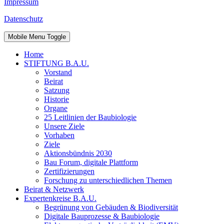
Impressum
Datenschutz
Mobile Menu Toggle
Home
STIFTUNG B.A.U.
Vorstand
Beirat
Satzung
Historie
Organe
25 Leitlinien der Baubiologie
Unsere Ziele
Vorhaben
Ziele
Aktionsbündnis 2030
Bau Forum, digitale Plattform
Zertifizierungen
Forschung zu unterschiedlichen Themen
Beirat & Netzwerk
Expertenkreise B.A.U.
Begrünung von Gebäuden & Biodiversität
Digitale Bauprozesse & Baubiologie