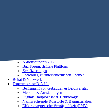
Mobile Menu Toggle
Home
STIFTUNG B.A.U.
Historie
Satzung
Vorstand
Beirat
25 Leitlinien der Baubiologie
Vorhaben
Unsere Ziele
Aktionsbündnis 2030
Bau Forum, digitale Plattform
Zertifizierungen
Forschung zu unterschiedlichen Themen
Beirat & Netzwerk
Expertenkreise B.A.U.
Begrünung von Gebäuden & Biodiversität
Mobiliar & Ausstattungen
Digitale Bauprozesse & Baubiologie
Nachwachsende Rohstoffe & Baumaterialien
Elektromagnetische Verträglichkeit (EMV)