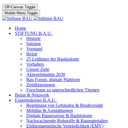
Off-Canvas Toggle
Mobile Menu Toggle
Home
STIFTUNG B.A.U.
Historie
Satzung
Vorstand
Beirat
25 Leitlinien der Baubiologie
Vorhaben
Unsere Ziele
Aktionsbündnis 2030
Bau Forum, digitale Plattform
Zertifizierungen
Forschung zu unterschiedlichen Themen
Beirat & Netzwerk
Expertenkreise B.A.U.
Begrünung von Gebäuden & Biodiversität
Mobiliar & Ausstattungen
Digitale Bauprozesse & Baubiologie
Nachwachsende Rohstoffe & Baumaterialien
Elektromagnetische Verträglichkeit (EMV)