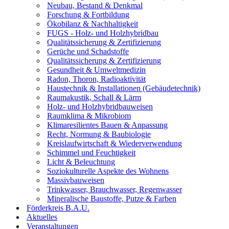
Neubau, Bestand & Denkmal
Forschung & Fortbildung
Ökobilanz & Nachhaltigkeit
FUGS - Holz- und Holzhybridbau
Qualitätssicherung & Zertifizierung
Gerüche und Schadstoffe
Qualitätssicherung & Zertifizierung
Gesundheit & Umweltmedizin
Radon, Thoron, Radioaktivität
Haustechnik & Installationen (Gebäudetechnik)
Raumakustik, Schall & Lärm
Holz- und Holzhybridbauweisen
Raumklima & Mikrobiom
Klimaresilientes Bauen & Anpassung
Recht, Normung & Baubiologie
Kreislaufwirtschaft & Wiederverwendung
Schimmel und Feuchtigkeit
Licht & Beleuchtung
Soziokulturelle Aspekte des Wohnens
Massivbauweisen
Trinkwasser, Brauchwasser, Regenwasser
Mineralische Baustoffe, Putze & Farben
Förderkreis B.A.U.
Aktuelles
Veranstaltungen