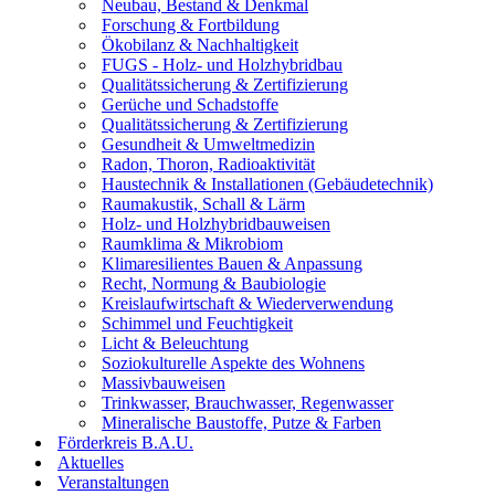
Neubau, Bestand & Denkmal
Forschung & Fortbildung
Ökobilanz & Nachhaltigkeit
FUGS - Holz- und Holzhybridbau
Qualitätssicherung & Zertifizierung
Gerüche und Schadstoffe
Qualitätssicherung & Zertifizierung
Gesundheit & Umweltmedizin
Radon, Thoron, Radioaktivität
Haustechnik & Installationen (Gebäudetechnik)
Raumakustik, Schall & Lärm
Holz- und Holzhybridbauweisen
Raumklima & Mikrobiom
Klimaresilientes Bauen & Anpassung
Recht, Normung & Baubiologie
Kreislaufwirtschaft & Wiederverwendung
Schimmel und Feuchtigkeit
Licht & Beleuchtung
Soziokulturelle Aspekte des Wohnens
Massivbauweisen
Trinkwasser, Brauchwasser, Regenwasser
Mineralische Baustoffe, Putze & Farben
Förderkreis B.A.U.
Aktuelles
Veranstaltungen