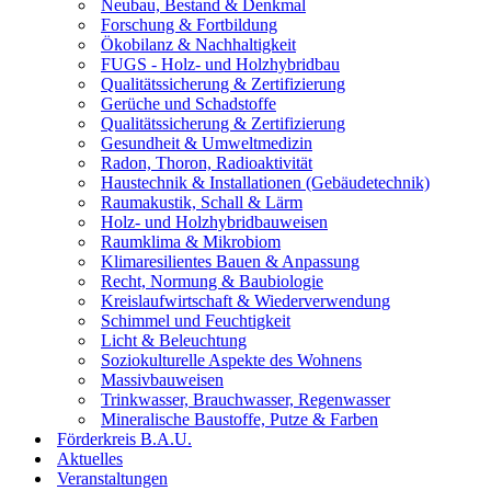
Neubau, Bestand & Denkmal
Forschung & Fortbildung
Ökobilanz & Nachhaltigkeit
FUGS - Holz- und Holzhybridbau
Qualitätssicherung & Zertifizierung
Gerüche und Schadstoffe
Qualitätssicherung & Zertifizierung
Gesundheit & Umweltmedizin
Radon, Thoron, Radioaktivität
Haustechnik & Installationen (Gebäudetechnik)
Raumakustik, Schall & Lärm
Holz- und Holzhybridbauweisen
Raumklima & Mikrobiom
Klimaresilientes Bauen & Anpassung
Recht, Normung & Baubiologie
Kreislaufwirtschaft & Wiederverwendung
Schimmel und Feuchtigkeit
Licht & Beleuchtung
Soziokulturelle Aspekte des Wohnens
Massivbauweisen
Trinkwasser, Brauchwasser, Regenwasser
Mineralische Baustoffe, Putze & Farben
Förderkreis B.A.U.
Aktuelles
Veranstaltungen