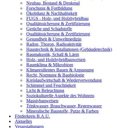
Neubau, Bestand & Denkmal
Forschung & Fortbildung
Ökobilanz & Nachhaltigkeit
FUGS - Holz- und Holzhybridbau
Qualitätssicherung & Zertifizierung
Gerüche und Schadstoffe
Qualitätssicherung & Zertifizierung
Gesundheit & Umweltmedizin
Radon, Thoron, Radioaktivität
Haustechnik & Installationen (Gebäudetechnik)
Raumakustik, Schall & Lärm
Holz- und Holzhybridbauweisen
Raumklima & Mikrobiom
Klimaresilientes Bauen & Anpassung
Recht, Normung & Baubiologie
Kreislaufwirtschaft & Wiederverwendung
Schimmel und Feuchtigkeit
Licht & Beleuchtung
Soziokulturelle Aspekte des Wohnens
Massivbauweisen
Trinkwasser, Brauchwasser, Regenwasser
Mineralische Baustoffe, Putze & Farben
Förderkreis B.A.U.
Aktuelles
Veranstaltungen