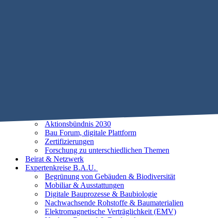
Mobile Menu Toggle
Home
STIFTUNG B.A.U.
Historie
Satzung
Vorstand
Beirat
25 Leitlinien der Baubiologie
Vorhaben
Unsere Ziele
Aktionsbündnis 2030
Bau Forum, digitale Plattform
Zertifizierungen
Forschung zu unterschiedlichen Themen
Beirat & Netzwerk
Expertenkreise B.A.U.
Begrünung von Gebäuden & Biodiversität
Mobiliar & Ausstattungen
Digitale Bauprozesse & Baubiologie
Nachwachsende Rohstoffe & Baumaterialien
Elektromagnetische Verträglichkeit (EMV)