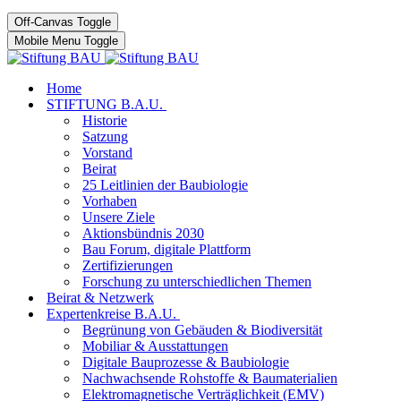
Off-Canvas Toggle
Mobile Menu Toggle
Home
STIFTUNG B.A.U.
Historie
Satzung
Vorstand
Beirat
25 Leitlinien der Baubiologie
Vorhaben
Unsere Ziele
Aktionsbündnis 2030
Bau Forum, digitale Plattform
Zertifizierungen
Forschung zu unterschiedlichen Themen
Beirat & Netzwerk
Expertenkreise B.A.U.
Begrünung von Gebäuden & Biodiversität
Mobiliar & Ausstattungen
Digitale Bauprozesse & Baubiologie
Nachwachsende Rohstoffe & Baumaterialien
Elektromagnetische Verträglichkeit (EMV)