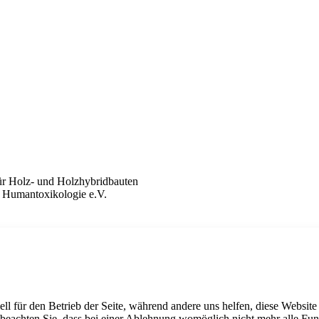
r Holz- und Holzhybridbauten
d Humantoxikologie e.V.
ell für den Betrieb der Seite, während andere uns helfen, diese Websit
 beachten Sie, dass bei einer Ablehnung womöglich nicht mehr alle Funk