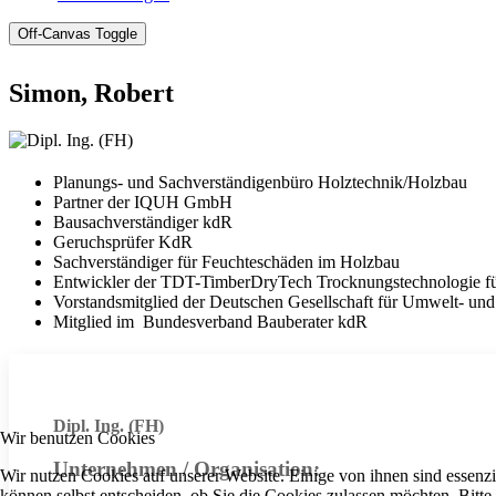
Off-Canvas Toggle
Simon, Robert
Planungs- und Sachverständigenbüro Holztechnik/Holzbau
Partner der IQUH GmbH
Bausachverständiger kdR
Geruchsprüfer KdR
Sachverständiger für Feuchteschäden im Holzbau
Entwickler der TDT-TimberDryTech Trocknungstechnologie fü
Vorstandsmitglied der Deutschen Gesellschaft für Umwelt- un
Mitglied im Bundesverband Bauberater kdR
Dipl. Ing. (FH)
Wir benutzen Cookies
Unternehmen / Organisation:
Wir nutzen Cookies auf unserer Website. Einige von ihnen sind essenzi
können selbst entscheiden, ob Sie die Cookies zulassen möchten. Bitte