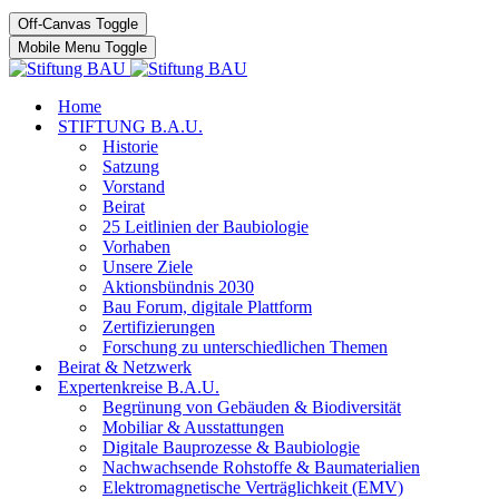
Off-Canvas Toggle
Mobile Menu Toggle
Home
STIFTUNG B.A.U.
Historie
Satzung
Vorstand
Beirat
25 Leitlinien der Baubiologie
Vorhaben
Unsere Ziele
Aktionsbündnis 2030
Bau Forum, digitale Plattform
Zertifizierungen
Forschung zu unterschiedlichen Themen
Beirat & Netzwerk
Expertenkreise B.A.U.
Begrünung von Gebäuden & Biodiversität
Mobiliar & Ausstattungen
Digitale Bauprozesse & Baubiologie
Nachwachsende Rohstoffe & Baumaterialien
Elektromagnetische Verträglichkeit (EMV)