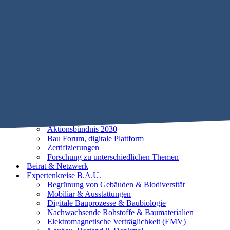
Mobile Menu Toggle
Home
STIFTUNG B.A.U.
Historie
Satzung
Vorstand
Beirat
25 Leitlinien der Baubiologie
Vorhaben
Unsere Ziele
Aktionsbündnis 2030
Bau Forum, digitale Plattform
Zertifizierungen
Forschung zu unterschiedlichen Themen
Beirat & Netzwerk
Expertenkreise B.A.U.
Begrünung von Gebäuden & Biodiversität
Mobiliar & Ausstattungen
Digitale Bauprozesse & Baubiologie
Nachwachsende Rohstoffe & Baumaterialien
Elektromagnetische Verträglichkeit (EMV)