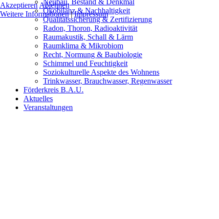
Neubau, Bestand & Denkmal
Akzeptieren
Ablehnen
Ökobilanz & Nachhaltigkeit
Weitere Informationen
|
Impressum
Qualitätssicherung & Zertifizierung
Radon, Thoron, Radioaktivität
Raumakustik, Schall & Lärm
Raumklima & Mikrobiom
Recht, Normung & Baubiologie
Schimmel und Feuchtigkeit
Soziokulturelle Aspekte des Wohnens
Trinkwasser, Brauchwasser, Regenwasser
Förderkreis B.A.U.
Aktuelles
Veranstaltungen