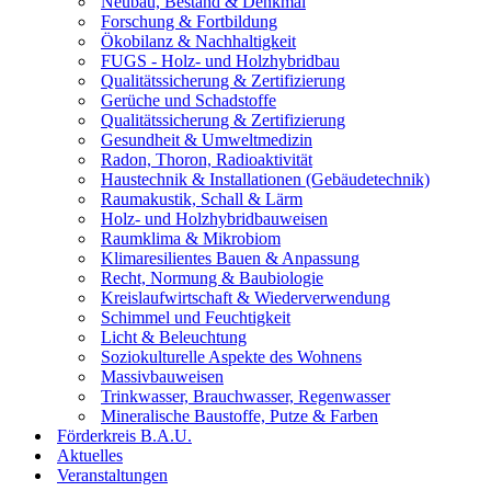
Neubau, Bestand & Denkmal
Forschung & Fortbildung
Ökobilanz & Nachhaltigkeit
FUGS - Holz- und Holzhybridbau
Qualitätssicherung & Zertifizierung
Gerüche und Schadstoffe
Qualitätssicherung & Zertifizierung
Gesundheit & Umweltmedizin
Radon, Thoron, Radioaktivität
Haustechnik & Installationen (Gebäudetechnik)
Raumakustik, Schall & Lärm
Holz- und Holzhybridbauweisen
Raumklima & Mikrobiom
Klimaresilientes Bauen & Anpassung
Recht, Normung & Baubiologie
Kreislaufwirtschaft & Wiederverwendung
Schimmel und Feuchtigkeit
Licht & Beleuchtung
Soziokulturelle Aspekte des Wohnens
Massivbauweisen
Trinkwasser, Brauchwasser, Regenwasser
Mineralische Baustoffe, Putze & Farben
Förderkreis B.A.U.
Aktuelles
Veranstaltungen