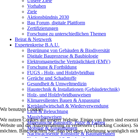
Unsere Ziele
Vorhaben
Ziele
Aktionsbündnis 2030
Bau Forum, digitale Plattform
Zertifizierungen
Forschung zu unterschiedlichen Themen
Beirat & Netzwerk
Expertenkreise B.A.U.
Begrünung von Gebäuden & Biodiversität
Digitale Bauprozesse & Baubiologie
Elektromagnetische Verträglichkeit (EMV)
Forschung & Fortbildung
FUGS - Holz- und Holzhybridbau
Gerüche und Schadstoffe
Gesundheit & Umweltmedizin
Haustechnik & Installationen (Gebäudetechnik)
Holz- und Holzhybridbauweisen
Klimaresilientes Bauen & Anpassung
Kreislaufwirtschaft & Wiederverwendung
Wir benutzen Cookies
Licht & Beleuchtung
Massivbauweisen
Wir nutzen Cookies auf unserer Website. Einige von ihnen sind essenzie
Mineralische Baustoffe, Putze & Farben
Website und die Nutzererfahrung zu verbessern (Tracking Cookies). Sie
Mobiliar & Ausstattungen
möchten. Bitte beachten Sie, dass bei einer Ablehnung womöglich nicht
Nachwachsende Rohstoffe & Baumaterialien