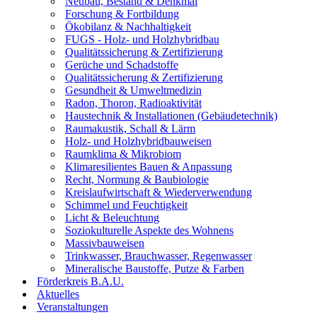
Neubau, Bestand & Denkmal
Forschung & Fortbildung
Ökobilanz & Nachhaltigkeit
FUGS - Holz- und Holzhybridbau
Qualitätssicherung & Zertifizierung
Gerüche und Schadstoffe
Qualitätssicherung & Zertifizierung
Gesundheit & Umweltmedizin
Radon, Thoron, Radioaktivität
Haustechnik & Installationen (Gebäudetechnik)
Raumakustik, Schall & Lärm
Holz- und Holzhybridbauweisen
Raumklima & Mikrobiom
Klimaresilientes Bauen & Anpassung
Recht, Normung & Baubiologie
Kreislaufwirtschaft & Wiederverwendung
Schimmel und Feuchtigkeit
Licht & Beleuchtung
Soziokulturelle Aspekte des Wohnens
Massivbauweisen
Trinkwasser, Brauchwasser, Regenwasser
Mineralische Baustoffe, Putze & Farben
Förderkreis B.A.U.
Aktuelles
Veranstaltungen