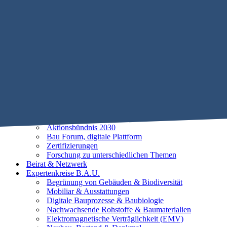
Mobile Menu Toggle
Home
STIFTUNG B.A.U.
Historie
Satzung
Vorstand
Beirat
25 Leitlinien der Baubiologie
Vorhaben
Unsere Ziele
Aktionsbündnis 2030
Bau Forum, digitale Plattform
Zertifizierungen
Forschung zu unterschiedlichen Themen
Beirat & Netzwerk
Expertenkreise B.A.U.
Begrünung von Gebäuden & Biodiversität
Mobiliar & Ausstattungen
Digitale Bauprozesse & Baubiologie
Nachwachsende Rohstoffe & Baumaterialien
Elektromagnetische Verträglichkeit (EMV)