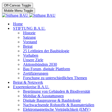
Off-Canvas Toggle
Mobile Menu Toggle
Home
STIFTUNG B.A.U.
Historie
Satzung
Vorstand
Beirat
25 Leitlinien der Baubiologie
Vorhaben
Unsere Ziele
Aktionsbündnis 2030
Bau Forum, digitale Plattform
Zertifizierungen
Forschung zu unterschiedlichen Themen
Beirat & Netzwerk
Expertenkreise B.A.U.
Begrünung von Gebäuden & Biodiversität
Mobiliar & Ausstattungen
Digitale Bauprozesse & Baubiologie
Nachwachsende Rohstoffe & Baumaterialien
Elektromagnetische Verträglichkeit (EMV)