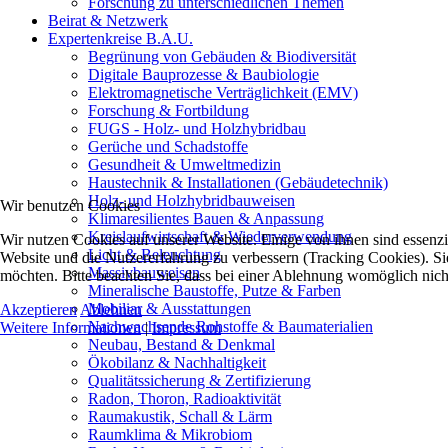
Forschung zu unterschiedlichen Themen
Beirat & Netzwerk
Expertenkreise B.A.U.
Begrünung von Gebäuden & Biodiversität
Digitale Bauprozesse & Baubiologie
Elektromagnetische Verträglichkeit (EMV)
Forschung & Fortbildung
FUGS - Holz- und Holzhybridbau
Gerüche und Schadstoffe
Gesundheit & Umweltmedizin
Haustechnik & Installationen (Gebäudetechnik)
Holz- und Holzhybridbauweisen
Wir benutzen Cookies
Klimaresilientes Bauen & Anpassung
Kreislaufwirtschaft & Wiederverwendung
Wir nutzen Cookies auf unserer Website. Einige von ihnen sind essenzie
Licht & Beleuchtung
Website und die Nutzererfahrung zu verbessern (Tracking Cookies). Sie
Massivbauweisen
möchten. Bitte beachten Sie, dass bei einer Ablehnung womöglich nicht
Mineralische Baustoffe, Putze & Farben
Mobiliar & Ausstattungen
Akzeptieren
Ablehnen
Nachwachsende Rohstoffe & Baumaterialien
Weitere Informationen
|
Impressum
Neubau, Bestand & Denkmal
Ökobilanz & Nachhaltigkeit
Qualitätssicherung & Zertifizierung
Radon, Thoron, Radioaktivität
Raumakustik, Schall & Lärm
Raumklima & Mikrobiom