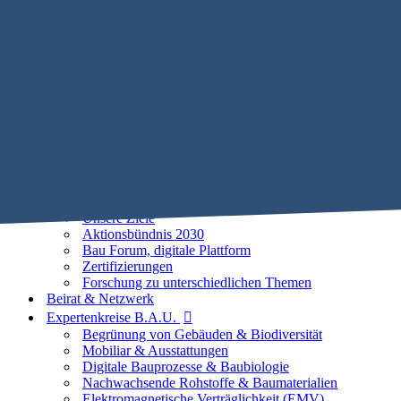
Mobile Menu Toggle
Home
STIFTUNG B.A.U.
Historie
Satzung
Vorstand
Beirat
25 Leitlinien der Baubiologie
Vorhaben
Unsere Ziele
Aktionsbündnis 2030
Bau Forum, digitale Plattform
Zertifizierungen
Forschung zu unterschiedlichen Themen
Beirat & Netzwerk
Expertenkreise B.A.U.
Begrünung von Gebäuden & Biodiversität
Mobiliar & Ausstattungen
Digitale Bauprozesse & Baubiologie
Nachwachsende Rohstoffe & Baumaterialien
Elektromagnetische Verträglichkeit (EMV)