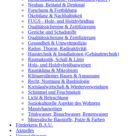
Neubau, Bestand & Denkmal
Forschung & Fortbildung
Ökobilanz & Nachhaltigkeit
FUGS - Holz- und Holzhybridbau
Qualitätssicherung & Zertifizierung
Gerüche und Schadstoffe
Qualitätssicherung & Zertifizierung
Gesundheit & Umweltmedizin
Radon, Thoron, Radioaktivität
Haustechnik & Installationen (Gebäudetechnik)
Raumakustik, Schall & Lärm
Holz- und Holzhybridbauweisen
Raumklima & Mikrobiom
Klimaresilientes Bauen & Anpassung
Recht, Normung & Baubiologie
Kreislaufwirtschaft & Wiederverwendung
Schimmel und Feuchtigkeit
Licht & Beleuchtung
Soziokulturelle Aspekte des Wohnens
Massivbauweisen
Trinkwasser, Brauchwasser, Regenwasser
Mineralische Baustoffe, Putze & Farben
Förderkreis B.A.U.
Aktuelles
Veranstaltungen