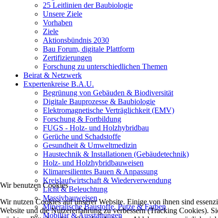
25 Leitlinien der Baubiologie
Unsere Ziele
Vorhaben
Ziele
Aktionsbündnis 2030
Bau Forum, digitale Plattform
Zertifizierungen
Forschung zu unterschiedlichen Themen
Beirat & Netzwerk
Expertenkreise B.A.U.
Begrünung von Gebäuden & Biodiversität
Digitale Bauprozesse & Baubiologie
Elektromagnetische Verträglichkeit (EMV)
Forschung & Fortbildung
FUGS - Holz- und Holzhybridbau
Gerüche und Schadstoffe
Gesundheit & Umweltmedizin
Haustechnik & Installationen (Gebäudetechnik)
Holz- und Holzhybridbauweisen
Klimaresilientes Bauen & Anpassung
Kreislaufwirtschaft & Wiederverwendung
Wir benutzen Cookies
Licht & Beleuchtung
Massivbauweisen
Wir nutzen Cookies auf unserer Website. Einige von ihnen sind essenzie
Mineralische Baustoffe, Putze & Farben
Website und die Nutzererfahrung zu verbessern (Tracking Cookies). Sie
Mobiliar & Ausstattungen