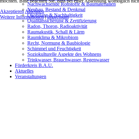
möchten. Bitte beachten Sie, dass bei einer Ablehnung womöglich nicht
Nachwachsende Rohstoffe & Baumaterialien
Neubau, Bestand & Denkmal
Akzeptieren
Ablehnen
Ökobilanz & Nachhaltigkeit
Weitere Informationen
|
Impressum
Qualitätssicherung & Zertifizierung
Radon, Thoron, Radioaktivität
Raumakustik, Schall & Lärm
Raumklima & Mikrobiom
Recht, Normung & Baubiologie
Schimmel und Feuchtigkeit
Soziokulturelle Aspekte des Wohnens
Trinkwasser, Brauchwasser, Regenwasser
Förderkreis B.A.U.
Aktuelles
Veranstaltungen