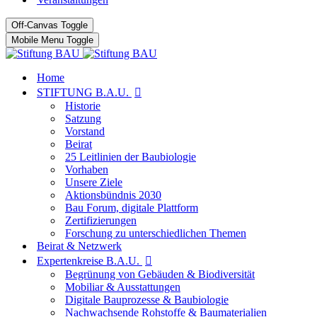
Off-Canvas Toggle
Mobile Menu Toggle
Home
STIFTUNG B.A.U.
Historie
Satzung
Vorstand
Beirat
25 Leitlinien der Baubiologie
Vorhaben
Unsere Ziele
Aktionsbündnis 2030
Bau Forum, digitale Plattform
Zertifizierungen
Forschung zu unterschiedlichen Themen
Beirat & Netzwerk
Expertenkreise B.A.U.
Begrünung von Gebäuden & Biodiversität
Mobiliar & Ausstattungen
Digitale Bauprozesse & Baubiologie
Nachwachsende Rohstoffe & Baumaterialien