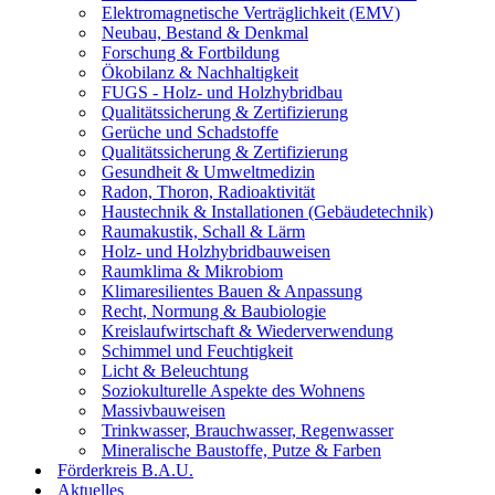
Elektromagnetische Verträglichkeit (EMV)
Neubau, Bestand & Denkmal
Forschung & Fortbildung
Ökobilanz & Nachhaltigkeit
FUGS - Holz- und Holzhybridbau
Qualitätssicherung & Zertifizierung
Gerüche und Schadstoffe
Qualitätssicherung & Zertifizierung
Gesundheit & Umweltmedizin
Radon, Thoron, Radioaktivität
Haustechnik & Installationen (Gebäudetechnik)
Raumakustik, Schall & Lärm
Holz- und Holzhybridbauweisen
Raumklima & Mikrobiom
Klimaresilientes Bauen & Anpassung
Recht, Normung & Baubiologie
Kreislaufwirtschaft & Wiederverwendung
Schimmel und Feuchtigkeit
Licht & Beleuchtung
Soziokulturelle Aspekte des Wohnens
Massivbauweisen
Trinkwasser, Brauchwasser, Regenwasser
Mineralische Baustoffe, Putze & Farben
Förderkreis B.A.U.
Aktuelles