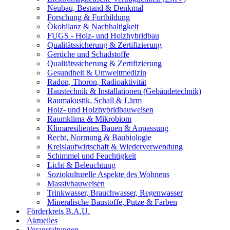
Neubau, Bestand & Denkmal
Forschung & Fortbildung
Ökobilanz & Nachhaltigkeit
FUGS - Holz- und Holzhybridbau
Qualitätssicherung & Zertifizierung
Gerüche und Schadstoffe
Qualitätssicherung & Zertifizierung
Gesundheit & Umweltmedizin
Radon, Thoron, Radioaktivität
Haustechnik & Installationen (Gebäudetechnik)
Raumakustik, Schall & Lärm
Holz- und Holzhybridbauweisen
Raumklima & Mikrobiom
Klimaresilientes Bauen & Anpassung
Recht, Normung & Baubiologie
Kreislaufwirtschaft & Wiederverwendung
Schimmel und Feuchtigkeit
Licht & Beleuchtung
Soziokulturelle Aspekte des Wohnens
Massivbauweisen
Trinkwasser, Brauchwasser, Regenwasser
Mineralische Baustoffe, Putze & Farben
Förderkreis B.A.U.
Aktuelles
Veranstaltungen