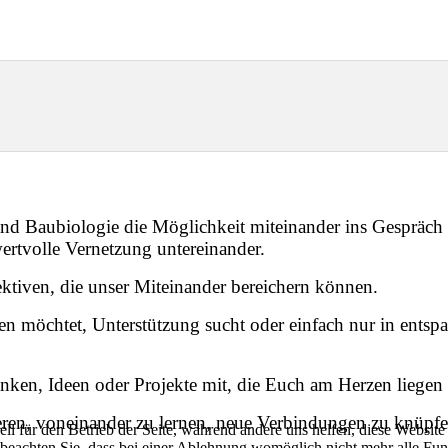
rband Baubiologie die Möglichkeit miteinander ins Gesprä
ertvolle Vernetzung untereinander.
ktiven, die unser Miteinander bereichern können.
llen möchtet, Unterstützung sucht oder einfach nur in en
ken, Ideen oder Projekte mit, die Euch am Herzen liegen o
ieren, voneinander zu lernen, neue Verbindungen zu knüp
ell für den Betrieb der Seite, während andere uns helfen, diese Websit
 beachten Sie, dass bei einer Ablehnung womöglich nicht mehr alle Funk