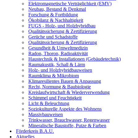
Elektromagnetische Verträglichkeit (EMV)
Neubau, Bestand & Denkmal
Forschung & Fortbildung
Ökobilanz & Nachhaltigkeit
FUGS - Holz- und Holzhybridbau
Qualitätssicherung & Zertifizierung
Gerüche und Schadstoffe
Qualitätssicherung & Zertifizierung
Gesundheit & Umweltmedizin
Radon, Thoron, Radioaktivität
Haustechnik & Installationen (Gebäudetechnik)
Raumakustik, Schall & Lärm
Holz- und Holzhybridbauweisen
Raumklima & Mikrobiom
Klimaresilientes Bauen & Anpassung
Recht, Normung & Baubiologie
Kreislaufwirtschaft & Wiederverwendung
Schimmel und Feuchtigkeit
Licht & Beleuchtung
Soziokulturelle Aspekte des Wohnens
Massivbauweisen
Trinkwasser, Brauchwasser, Regenwasser
Mineralische Baustoffe, Putze & Farben
Förderkreis B.A.U.
Aktuelles