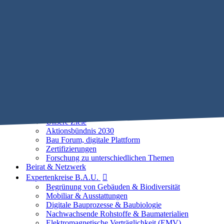
Mobile Menu Toggle
Home
STIFTUNG B.A.U.
Historie
Satzung
Vorstand
Beirat
25 Leitlinien der Baubiologie
Vorhaben
Unsere Ziele
Aktionsbündnis 2030
Bau Forum, digitale Plattform
Zertifizierungen
Forschung zu unterschiedlichen Themen
Beirat & Netzwerk
Expertenkreise B.A.U.
Begrünung von Gebäuden & Biodiversität
Mobiliar & Ausstattungen
Digitale Bauprozesse & Baubiologie
Nachwachsende Rohstoffe & Baumaterialien
Elektromagnetische Verträglichkeit (EMV)