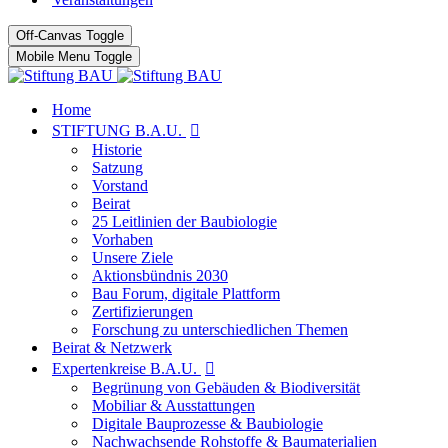
Off-Canvas Toggle
Mobile Menu Toggle
Home
STIFTUNG B.A.U.
Historie
Satzung
Vorstand
Beirat
25 Leitlinien der Baubiologie
Vorhaben
Unsere Ziele
Aktionsbündnis 2030
Bau Forum, digitale Plattform
Zertifizierungen
Forschung zu unterschiedlichen Themen
Beirat & Netzwerk
Expertenkreise B.A.U.
Begrünung von Gebäuden & Biodiversität
Mobiliar & Ausstattungen
Digitale Bauprozesse & Baubiologie
Nachwachsende Rohstoffe & Baumaterialien