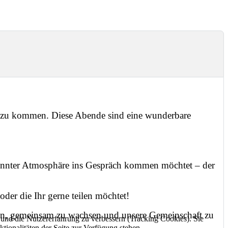
ch zu kommen. Diese Abende sind eine wunderbare
tspannter Atmosphäre ins Gespräch kommen möchtet – der
der die Ihr gerne teilen möchtet!
fen, gemeinsam zu wachsen und unsere Gemeinschaft zu
e und die Nutzererfahrung zu verbessern (Tracking Cookies). Sie
tionalitäten der Seite zur Verfügung stehen.