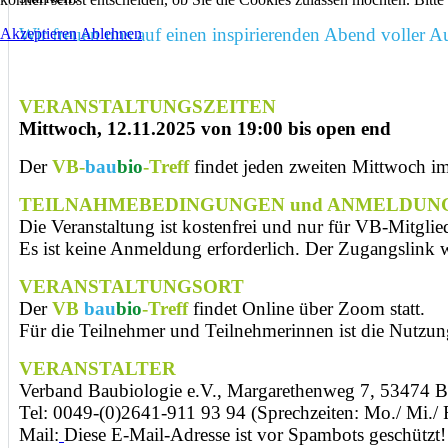
Wir freuen uns auf einen inspirierenden Abend voller 
Akzeptieren
Ablehnen
VERANSTALTUNGSZEITEN
Mittwoch, 12.11.2025 von 19:00 bis open end
Der
VB-
bau
bio
-Treff
findet jeden zweiten Mittwoch i
TEILNAHMEBEDINGUNGEN und ANMELDUN
Die Veranstaltung ist kostenfrei und nur für VB-Mitglie
Es ist keine Anmeldung erforderlich. Der Zugangslink wi
VERANSTALTUNGSORT
Der
VB
bau
bio
-Treff
findet Online über Zoom statt.
Für die Teilnehmer und Teilnehmerinnen ist die Nutzu
VERANSTALTER
Verband Baubiologie e.V., Margarethenweg 7, 53474 
Tel: 0049-(0)2641-911 93 94 (Sprechzeiten: Mo./ Mi./ 
Mail:
Diese E-Mail-Adresse ist vor Spambots geschützt! 