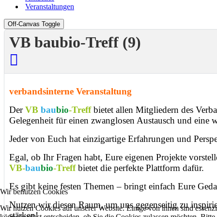
Veranstaltungen
Off-Canvas Toggle
VB baubio-Treff (9)
verbandsinterne Veranstaltung
Der
VB
bau
bio
-Treff
bietet allen Mitgliedern des Ve
Gelegenheit für einen zwanglosen Austausch und eine w
Jeder von Euch hat einzigartige Erfahrungen und Perspe
Egal, ob Ihr Fragen habt, Eure eigenen Projekte vorste
VB-
bau
bio
-Treff
bietet die perfekte Plattform dafür.
Es gibt keine festen Themen – bringt einfach Eure Gedan
Wir benutzen Cookies
Nutzen wir diesen Raum, um uns gegenseitig zu inspir
Wir nutzen Cookies auf unserer Website. Einige von ihnen sind essenzi
stärken!
können selbst entscheiden, ob Sie die Cookies zulassen möchten. Bitte