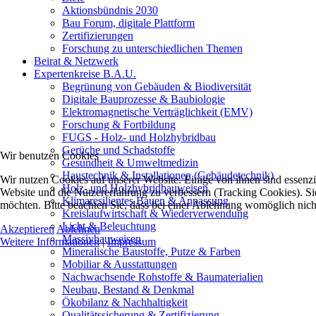
Aktionsbündnis 2030
Bau Forum, digitale Plattform
Zertifizierungen
Forschung zu unterschiedlichen Themen
Beirat & Netzwerk
Expertenkreise B.A.U.
Begrünung von Gebäuden & Biodiversität
Digitale Bauprozesse & Baubiologie
Elektromagnetische Verträglichkeit (EMV)
Forschung & Fortbildung
FUGS - Holz- und Holzhybridbau
Gerüche und Schadstoffe
Wir benutzen Cookies
Gesundheit & Umweltmedizin
Haustechnik & Installationen (Gebäudetechnik)
Wir nutzen Cookies auf unserer Website. Einige von ihnen sind essenzie
Holz- und Holzhybridbauweisen
Website und die Nutzererfahrung zu verbessern (Tracking Cookies). Sie
Klimaresilientes Bauen & Anpassung
möchten. Bitte beachten Sie, dass bei einer Ablehnung womöglich nicht
Kreislaufwirtschaft & Wiederverwendung
Licht & Beleuchtung
Akzeptieren
Ablehnen
Massivbauweisen
Weitere Informationen
|
Impressum
Mineralische Baustoffe, Putze & Farben
Mobiliar & Ausstattungen
Nachwachsende Rohstoffe & Baumaterialien
Neubau, Bestand & Denkmal
Ökobilanz & Nachhaltigkeit
Qualitätssicherung & Zertifizierung