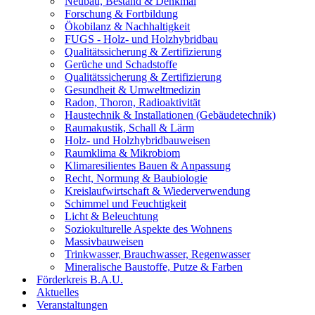
Neubau, Bestand & Denkmal
Forschung & Fortbildung
Ökobilanz & Nachhaltigkeit
FUGS - Holz- und Holzhybridbau
Qualitätssicherung & Zertifizierung
Gerüche und Schadstoffe
Qualitätssicherung & Zertifizierung
Gesundheit & Umweltmedizin
Radon, Thoron, Radioaktivität
Haustechnik & Installationen (Gebäudetechnik)
Raumakustik, Schall & Lärm
Holz- und Holzhybridbauweisen
Raumklima & Mikrobiom
Klimaresilientes Bauen & Anpassung
Recht, Normung & Baubiologie
Kreislaufwirtschaft & Wiederverwendung
Schimmel und Feuchtigkeit
Licht & Beleuchtung
Soziokulturelle Aspekte des Wohnens
Massivbauweisen
Trinkwasser, Brauchwasser, Regenwasser
Mineralische Baustoffe, Putze & Farben
Förderkreis B.A.U.
Aktuelles
Veranstaltungen