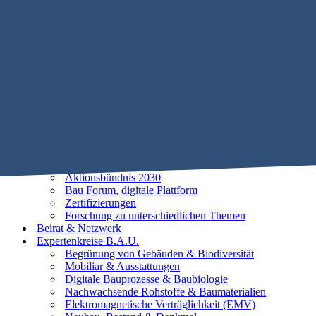
Mobile Menu Toggle
Home
STIFTUNG B.A.U.
Historie
Satzung
Vorstand
Beirat
25 Leitlinien der Baubiologie
Vorhaben
Unsere Ziele
Aktionsbündnis 2030
Bau Forum, digitale Plattform
Zertifizierungen
Forschung zu unterschiedlichen Themen
Beirat & Netzwerk
Expertenkreise B.A.U.
Begrünung von Gebäuden & Biodiversität
Mobiliar & Ausstattungen
Digitale Bauprozesse & Baubiologie
Nachwachsende Rohstoffe & Baumaterialien
Elektromagnetische Verträglichkeit (EMV)