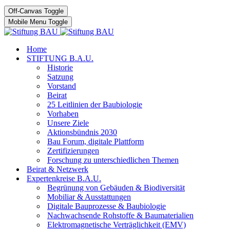
Off-Canvas Toggle
Mobile Menu Toggle
Home
STIFTUNG B.A.U.
Historie
Satzung
Vorstand
Beirat
25 Leitlinien der Baubiologie
Vorhaben
Unsere Ziele
Aktionsbündnis 2030
Bau Forum, digitale Plattform
Zertifizierungen
Forschung zu unterschiedlichen Themen
Beirat & Netzwerk
Expertenkreise B.A.U.
Begrünung von Gebäuden & Biodiversität
Mobiliar & Ausstattungen
Digitale Bauprozesse & Baubiologie
Nachwachsende Rohstoffe & Baumaterialien
Elektromagnetische Verträglichkeit (EMV)